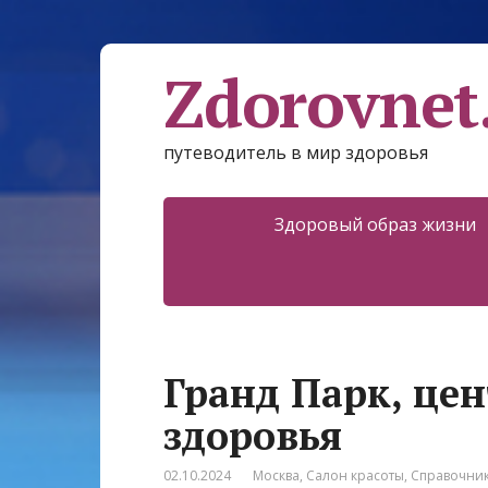
Zdorovnet
путеводитель в мир здоровья
Здоровый образ жизни
Гранд Парк, цен
здоровья
02.10.2024
Москва
,
Салон красоты
,
Справочни