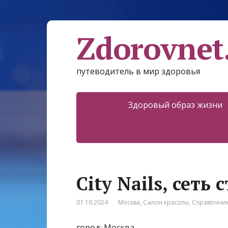
Zdorovnet
путеводитель в мир здоровья
Здоровый образ жизни
City Nails, сеть
07.10.2024
Москва
,
Салон красоты
,
Справочни
город: Москва