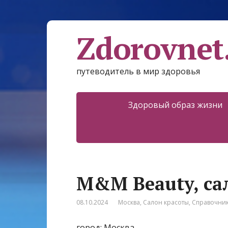
Zdorovnet
путеводитель в мир здоровья
Здоровый образ жизни
M&M Beauty, са
08.10.2024
Москва
,
Салон красоты
,
Справочни
город: Москва