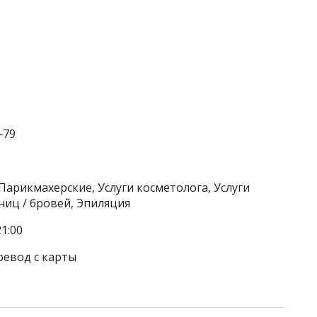
‒79
Парикмахерские, Услуги косметолога, Услуги
ниц / бровей, Эпиляция
1:00
ревод с карты