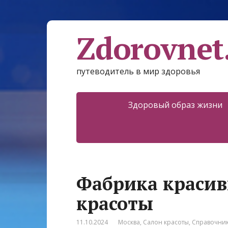
Zdorovnet
путеводитель в мир здоровья
Здоровый образ жизни
Фабрика красив
красоты
11.10.2024
Москва
,
Салон красоты
,
Справочни