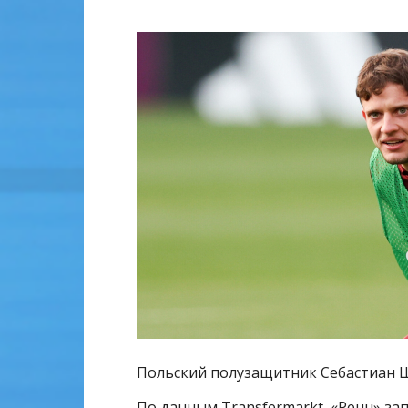
Польский полузащитник Себастиан Ш
По данным Transfermarkt, «Ренн» за