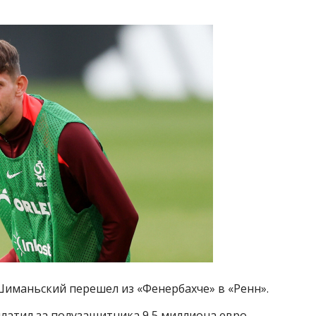
иманьский перешел из «Фенербахче» в «Ренн».
платил за полузащитника 9,5 миллиона евро.