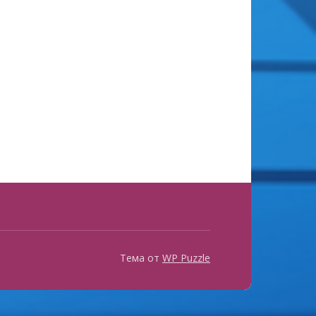
Тема от
WP Puzzle