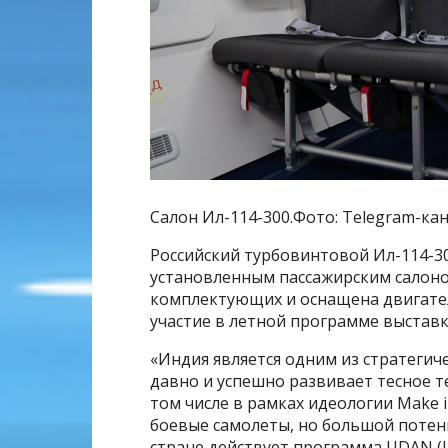
Салон Ил-114-300.Фото: Telegram-кана
Российский турбовинтовой Ил-114-30
установленным пассажирским салоно
комплектующих и оснащена двигате
участие в летной программе выставк
«Индия является одним из стратегич
давно и успешно развивает тесное т
том числе в рамках идеологии Make 
боевые самолеты, но большой потенц
стране действует программа UDAN (U