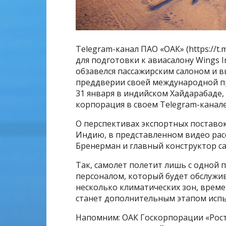
Telegram-канал ПАО «ОАК» (https://t
для подготовки к авиасалону Wings 
обзавелся пассажирским салоном и 
преддверии своей международной пре
31 января в индийском Хайдарабаде
корпорация в своем Telegram-канале
О перспективах экспортных поставок 
Индию, в представленном видео ра
Бренерман и главный конструктор с
Так, самолет полетит лишь с одной п
персоналом, который будет обслужива
несколько климатических зон, време
станет дополнительным этапом исп
Напомним: ОАК Госкорпорации «Рост