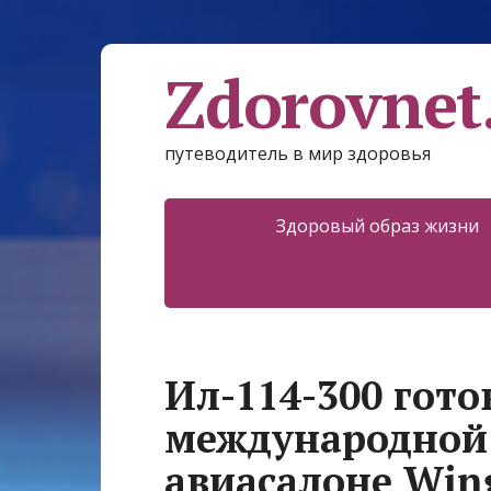
Zdorovnet
путеводитель в мир здоровья
Здоровый образ жизни
Ил-114-300 гото
международной
авиасалоне Wing