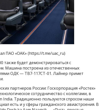
л ПАО «ОАК» (https://t.me/uac_ru)
0 также будет демонстрироваться с
м. Машина построена из отечественных
лями ОДК — ТВ7-117СТ-01. Лайнер примет
и.
еских партнеров России: Госкорпорация «Ростех»
ехнологическое сотрудничество с коллегами, в
in India. Традиционно пользуются спросом наши
иал есть и у сферы гражданского авиастроения. В
de Desh ka Aam Naagrik — «Пусть простые