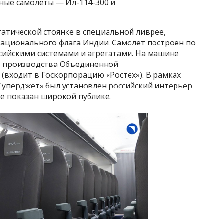
ные самолеты — Ил-114-300 и
татической стоянке в специальной ливрее,
ационального флага Индии. Самолет построен по
сийскими системами и агрегатами. На машине
8 производства Объединенной
(входит в Госкорпорацию «Ростех»). В рамках
перджет» был установлен российский интерьер.
е показан широкой публике.