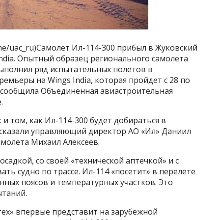
.me/uac_ru)Самолет Ил-114-300 прибыл в Жуковский
India. Опытный образец регионального самолета
выполнил ряд испытательных полетов в
мьеры на Wings India, которая пройдет с 28 по
, сообщила Объединенная авиастроительная
.
и том, как Ил-114-300 будет добираться в
ссказали управляющий директор АО «Ил» Даниил
амолета Михаил Алексеев.
осадкой, со своей «технической аптечкой» и с
ть судно по трассе. Ил-114 «посетит» в перелете
нных поясов и температурных участков. Это
ытаний.
ех» впервые представит на зарубежной