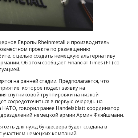
ернов Европы Rheinmetall и производитель
 совместном проекте по размещению
ите, с целью создать немецкую альтернативу
рмании. Об этом сообщает Financial Times (FT) со
туацией.
ятся на ранней стадии. Предполагается, что
риятие, которое подаст заявку на
ния спутниковой группировки на низкой
ет сосредоточиться в первую очередь на
 НАТО, говорил ранее Handelsblatt координатор
подразделений немецкой армии Армин Фляйшманн.
я сеть для нужд бундесвера будет создана в
 с участием немецких компаний.