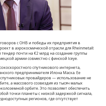
говоров с OHB и победы их предприятия в
оект в аэрокосмической отрасли для Rheinmetall:
л тендер почти на €2 млрд на создание группы
ецкой армии совместно с финской Iceye.
ысокоскоростного спутникового интернета,
анского предпринимателя Илона Маска. Ее
 спутниковых провайдеров — использование не
ите, а массового созвездия из тысяч малых
околоземной орбите. Это позволяет обеспечить
бой точки планеты с низкой задержкой сигнала,
уднодоступных регионов, где отсутствует