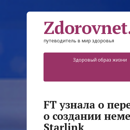
Zdorovnet
путеводитель в мир здоровья
Здоровый образ жизни
FT узнала о пер
о создании нем
Starlink