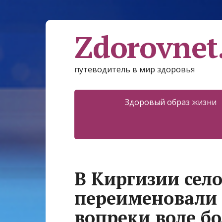
Zdorovnet
путеводитель в мир здоровья
Здоровый образ жизни
В Киргизии сел
переименовали
вопреки воле б