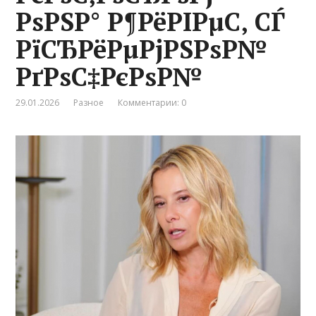
РѕРЅР° Р¶РёРІРµС‚ СЃ
РїСЂРёРµРјРЅРѕР№
РґРѕС‡РєРѕР№
29.01.2026
Разное
Комментарии: 0