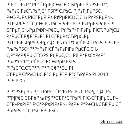
РІР·СЏР»Р° РІ СЃРµРјСЊСЋ СЂРµР±РµРЅРєР°,
РєРѕС‚РѕСЂРѕРјСѓ РЅР° С‚РѕС‚ РјРѕРјРµРЅС‚
Р±С‹Р»Рѕ РІСЃРµРіРѕ РґРµРІСЏС‚СЊ РґРЅРµР№.
РќРѕРІРѕСЃС‚СЊ Рѕ РїСЂРёР±Р°РІР»РµРЅРёРё РІ
СЃРµРјСЊРµ Р®Р»РёСЏ РґРѕР»РіРѕРµ РІСЂРµРјСЏ
РґРµСЂР¶Р°Р»Р° РІ СЃРµРєСЂРµС‚Рµ.
РќР°РїРѕРјРЅРёРј, С‡С‚Рѕ Сѓ Р’С‹СЃРѕС†РєРѕРіРѕ Рё
РљРѕРЅС‡Р°Р»РѕРІСЃРєРѕРіРѕ РµСЃС‚СЊ
С‚Р°РєР¶Рµ СЃС‹РЅ РџРµС‚СЏ Рё РґРѕС‡РєР°
РњР°С€Р°, СЃРµСЂСЊРµР·РЅРѕ
РїРѕСЃС‚СЂР°РґР°РІС€Р°СЏ РІ
СЂРµР·СѓР»СЊС‚Р°С‚Рµ Р°РІР°СЂРёРё РІ 2013
РіРѕРґСѓ.
Р Р°РЅРµРµ РјС‹ РїРёСЃР°Р»Рё Рѕ С‚РѕРј, С‡С‚Рѕ
Р”РјРёС‚СЂРёР№ РўР°СЂР°СЃРѕРІ РІС‹СЃРјРµСЏР»
СЃР»РѕРІР° Р‘СѓР·РѕРІРѕР№ РѕР± Р°Р±СЊСЋР·Рµ СЃ
РµРіРѕ СЃС‚РѕСЂРѕРЅС‹.
Источник