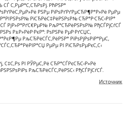
 СЃ С‚РµР°С‚СЂРѕРј. РћРЅР°
ЂРѕРґРёС‚РµР»Рё РЅРµ РїРѕРґРґРµСЂР¶Р°Р»Рё РµРµ
іР»Р°РІРЅРѕР№ РїСЂРёС‡РёРЅРѕР№ СЂР°Р·СЂС‹РІР°
‚ СЃ РјР»Р°РґС€РµР№ РљР°СЂРёРЅРѕР№ РђСЃРјСѓСЃ
РЅРѕ Р±Р»РёР·РєР°: РѕРЅРё РµР·РґСЏС‚
‚Р°РєР¶Рµ РљСЂРёСЃС‚РёРЅР° РїРѕРјРѕРіР°РµС‚
СЃС‚СЂР°РёРІР°СЏ РµРµ РІ РїСЂРѕРµРєС‚С‹
Рј, С‡С‚Рѕ РІ РЎРµС‚Рё СЂР°СЃРєСЂС‹Р»Рё
РЅРЅРѕРіРѕ РљСЂРёСЃС‚РёРЅС‹ РђСЃРјСѓСЃ.
Источник