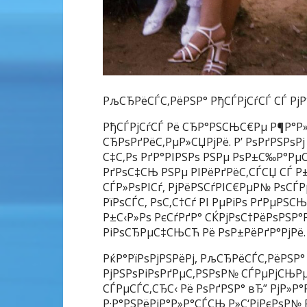
РљСЂРёСЃС‚РёРЅР° РђСЃРјСѓСЃ СЃ РјР
РђСЃРјСѓСЃ Рё СЂР°РЅСЊС€Рµ Р¶Р°Р»
СЂРѕРґРёС‚РµР»СЏРјРё. Р’ РѕРґРЅРѕРј
С‡С‚Рѕ РґР°РІРЅРѕ РЅРµ РѕР±С‰Р°РµС‚
РґРѕС‡СЊ РЅРµ РІРёРґРёС‚СЃСЏ СЃ Р
СЃР»РѕРІСѓ, РјРёРЅСѓРІС€РµР№ РѕС
РїРѕСЃС‚ РѕС‚С†Сѓ РІ РµРіРѕ РґРµРЅ
Р±С‹Р»Рѕ РєСѓРґР° СЌРјРѕС†РёРѕРЅР°
РіРѕСЂРµС‡СЊСЋ Рё РѕР±РёРґР°РјРё.
РќР°РїРѕРјРЅРёРј, РљСЂРёСЃС‚РёРЅР° 
РјРЅРѕРіРѕРґРµС‚РЅРѕР№ СЃРµРјСЊРµ
СЃРµСЃС‚СЂС‹ Рё РѕРґРЅР° вЂ” РјР»Р°
Р·Р°РЅРёРјР°Р»Р°СЃСЊ Р»С‘РіРєРѕР№ 