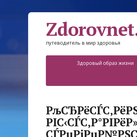
Zdorovnet
путеводитель в мир здоровья
Здоровый образ жизни
РљСЂРёСЃС‚РёРЅ
РІС‹СЃС‚Р°РІРёР
СЃРµРјРµР№РЅС