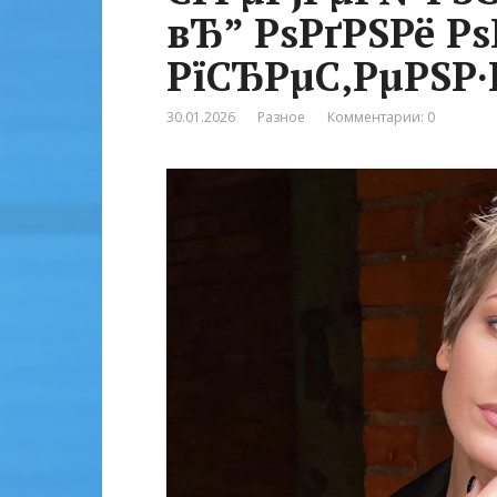
вЂ” РѕРґРЅРё Рѕ
РїСЂРµС‚РµРЅР·
30.01.2026
Разное
Комментарии: 0