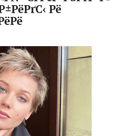
Р±РёРґС‹ Рё
РёРё