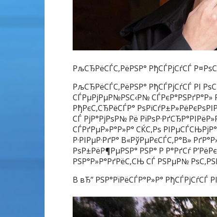
РљСЂРёСЃС‚РёРЅР° РђСЃРјСѓСЃ Р¤РѕС
РљСЂРёСЃС‚РёРЅР° РђСЃРјСѓСЃ РІ Рѕ
СЃРµРјРµР№РЅС‹Р№ СЃРєР°РЅРґР°Р» 
РђРєС‚СЂРёСЃР° РѕРїСѓР±Р»РёРєРѕРІР
СЃ РјР°РјРѕР№ Рё РїРѕР·РґСЂР°РІРёР
СЃРґРµР»Р°Р»Р° СЌС‚Рѕ РІРµСЃСЊРјР° 
Р·РІРµР·РґР° В«РўРµРєСЃС‚Р°В» РґР°
РѕР±РёР¶РµРЅР° РЅР° Р Р°РґСѓ Р’РёРє
РЅР°Р»Р°РґРёС‚СЊ СЃ РЅРµР№ РѕС‚Р
В вЂ” РЅР°РїРёСЃР°Р»Р° РђСЃРјСѓСЃ РІ