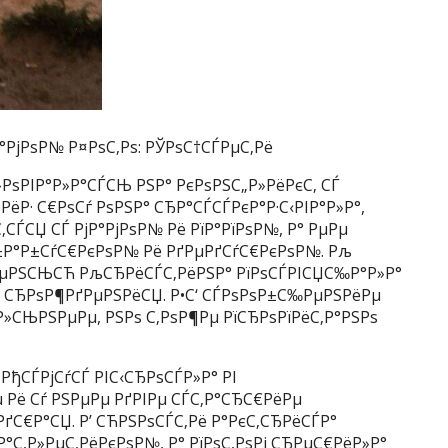
°РјРѕР№ Р¤РѕС‚Рѕ: РЎРѕС†СЃРµС‚Рё
РѕРІР°Р»Р°СЃСЊ РЅР° РєРѕРЅС„Р»РёРєС‚ СЃ
 РёР· С€РѕСѓ РѕРЅР° СЂР°СЃСЃРєР°Р·С‹РІР°Р»Р°,
СЃСЏ СЃ РјР°РјРѕР№ Рё РїР°РїРѕР№, Р° РµРµ
±Р°Р±СѓС€РєРѕР№ Рё РґРµРґСѓС€РєРѕР№. Рљ
ЃРµРЅСЊСЋ РљСЂРёСЃС‚РёРЅР° РїРѕСЃРІСЏС‰Р°Р»Р°
СЊ СЂРѕР¶РґРµРЅРёСЏ. Р•С‘ СЃРѕРѕР±С‰РµРЅРёРµ
Р»СЊРЅРµРµ, РЅРѕ С‚РѕР¶Рµ РїСЂРѕРїРёС‚Р°РЅРѕ
РђСЃРјСѓСЃ РІС‹СЂРѕСЃР»Р° РІ
 Рё Сѓ РЅРµРµ РґРІРµ СЃС‚Р°СЂС€РёРµ
РґС€Р°СЏ. Р’ СЋРЅРѕСЃС‚Рё Р°РєС‚СЂРёСЃР°
Р°С‚Р»РµС‚РёРєРѕР№, Р° РїРѕС‚РѕРј СЂРµС€РёР»Р°