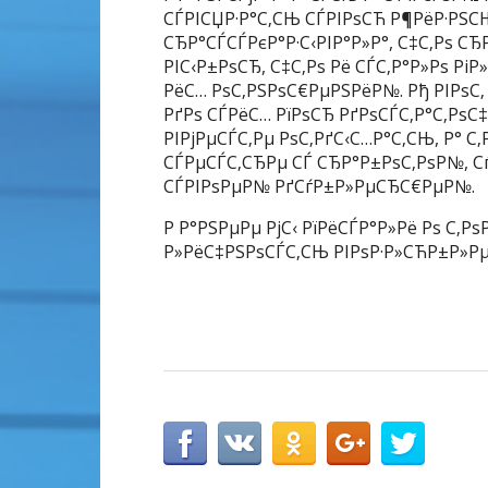
СЃРІСЏР·Р°С‚СЊ СЃРІРѕСЋ Р¶РёР·РЅСЊ
СЂР°СЃСЃРєР°Р·С‹РІР°Р»Р°, С‡С‚Рѕ С
РІС‹Р±РѕСЂ, С‡С‚Рѕ Рё СЃС‚Р°Р»Рѕ Р
РёС… РѕС‚РЅРѕС€РµРЅРёР№. Рђ РІРѕС
РґРѕ СЃРёС… РїРѕСЂ РґРѕСЃС‚Р°С‚РѕС‡
РІРјРµСЃС‚Рµ РѕС‚РґС‹С…Р°С‚СЊ, Р° С
СЃРµСЃС‚СЂРµ СЃ СЂР°Р±РѕС‚РѕР№, Сѓ
СЃРІРѕРµР№ РґСѓР±Р»РµСЂС€РµР№.
Р Р°РЅРµРµ РјС‹ РїРёСЃР°Р»Рё Рѕ С‚Рѕ
Р»РёС‡РЅРѕСЃС‚СЊ РІРѕР·Р»СЋР±Р»Рµ