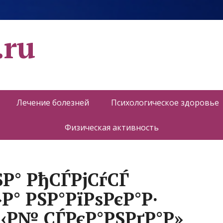
.ru
Лечение болезней
Психологическое здоровье
Физическая активность
Р° РђСЃРјСѓСЃ
»Р° РЅР°РїРѕРєР°Р·
‹Р№ СЃРєР°РЅРґР°Р»