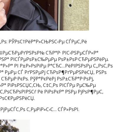
‚Рѕ: РЎРѕС†РёР°Р»СЊРЅС‹Рµ СЃРµС‚Рё
С‡РµСЂРµРґРЅРѕР№ СЂР°Р· РІС‹РЅРµСЃР»Р°
РЅР° РІСЃРµРѕР±С‰РµРµ РѕР±РѕР·СЂРµРЅРёРµ.
°Р»Р° РІ Р±Р»РѕРіРµ Р°СЂС…РёРІРЅРѕРµ С„РѕС‚Рѕ
»Р° РµРµ СЃ РґРЅРµРј СЂРѕР¶РґРµРЅРёСЏ, РЅРѕ
СЂРµР·РєРѕ. РўР°РєРёРј РѕР±СЂР°Р·РѕРј,
Р»Р° РїРѕРЅСЏС‚СЊ, С‡С‚Рѕ РІСЃРµ РµС‰Рµ
С‚РѕСЂРѕРІРЅСѓ Рё РїРѕРєР° РЅРµ РјРѕР¶РµС‚
ЅРѕС€РµРЅРёСЏ.
РјРµСЃС‚Рѕ С‚РµРїР»С‹С… СЃР»РѕРІ.