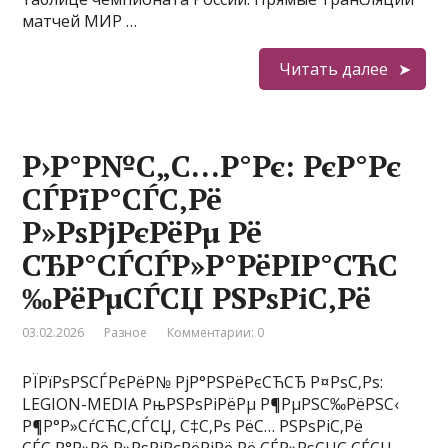
матчей МИР …
Читать далее
Р›Р°Р№С„С…Р°Рє: РєР°Рє
СЃРїР°СЃС‚Рё
Р»РѕРјРєРёРµ Рё
СЂР°СЃСЃР»Р°РёРІР°СЋС
‰РёРµСЃСЏ РЅРѕРіС‚Рё
03.02.2026
Разное
Комментарии: 0
РЇРїРѕРЅСЃРєРёР№ РјР°РЅРёРєСЋСЂ Р¤РѕС‚Рѕ:
LEGION-MEDIA РњРЅРѕРіРёРµ Р¶РµРЅС‰РёРЅС‹
Р¶Р°Р»СѓСЋС‚СЃСЏ, С‡С‚Рѕ РёС… РЅРѕРіС‚Рё