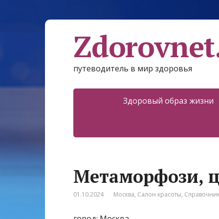
Zdorovnet
путеводитель в мир здоровья
Здоровый образ жизни
Метаморфози, ц
01.10.2024
Москва
,
Салон красоты
,
Справочни
город: Москва