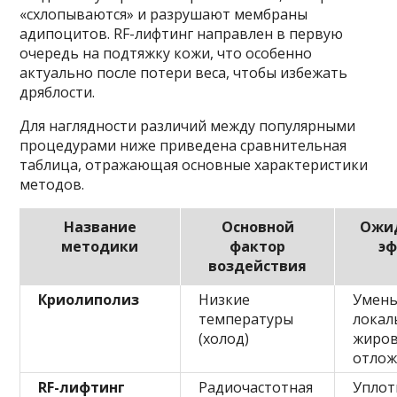
«схлопываются» и разрушают мембраны
адипоцитов. RF-лифтинг направлен в первую
очередь на подтяжку кожи, что особенно
актуально после потери веса, чтобы избежать
дряблости.
Для наглядности различий между популярными
процедурами ниже приведена сравнительная
таблица, отражающая основные характеристики
методов.
Название
Основной
Ожи
методики
фактор
э
воздействия
Криолиполиз
Низкие
Умен
температуры
локал
(холод)
жиро
отлож
RF-лифтинг
Радиочастотная
Уплот