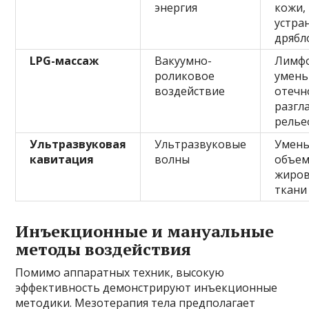
энергия
кожи,
устра
дрябл
LPG-массаж
Вакуумно-
Лимфо
роликовое
умен
воздействие
отечн
разгл
релье
Ультразвуковая
Ультразвуковые
Умен
кавитация
волны
объе
жиро
ткани
Инъекционные и мануальные
методы воздействия
Помимо аппаратных техник, высокую
эффективность демонстрируют инъекционные
методики. Мезотерапия тела предполагает