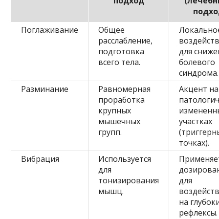
подход
(лечебн
подхо
Поглаживание
Общее
Локально
расслабление,
воздейст
подготовка
для сниже
всего тела.
болевого
синдрома.
Разминание
Равномерная
Акцент на
проработка
патологи
крупных
измененн
мышечных
участках
групп.
(триггерн
точках).
Вибрация
Используется
Применяе
для
дозирова
тонизирования
для
мышц.
воздейст
на глубок
рефлексы.