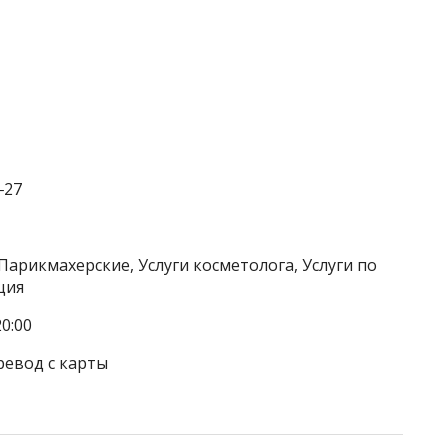
‒27
Парикмахерские, Услуги косметолога, Услуги по
ция
0:00
ревод с карты