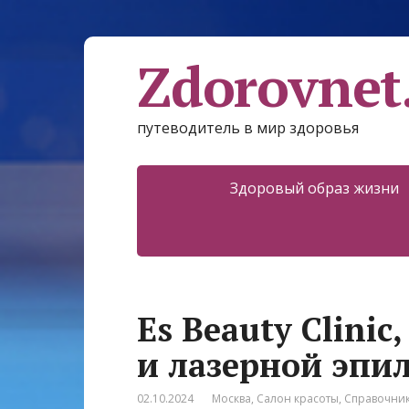
Zdorovnet
путеводитель в мир здоровья
Здоровый образ жизни
Es Beauty Clinic
и лазерной эпи
02.10.2024
Москва
,
Салон красоты
,
Справочни