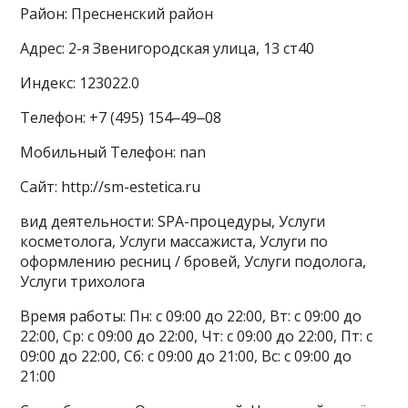
Район: Пресненский район
Адрес: 2-я Звенигородская улица, 13 ст40
Индекс: 123022.0
Телефон: +7 (495) 154‒49‒08
Мобильный Телефон: nan
Сайт: http://sm-estetica.ru
вид деятельности: SPA-процедуры, Услуги
косметолога, Услуги массажиста, Услуги по
оформлению ресниц / бровей, Услуги подолога,
Услуги трихолога
Время работы: Пн: с 09:00 до 22:00, Вт: с 09:00 до
22:00, Ср: с 09:00 до 22:00, Чт: с 09:00 до 22:00, Пт: с
09:00 до 22:00, Сб: с 09:00 до 21:00, Вс: с 09:00 до
21:00