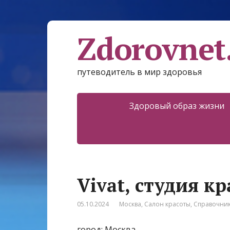
Zdorovnet
путеводитель в мир здоровья
Здоровый образ жизни
Vivat, студия к
05.10.2024
Москва
,
Салон красоты
,
Справочни
город: Москва