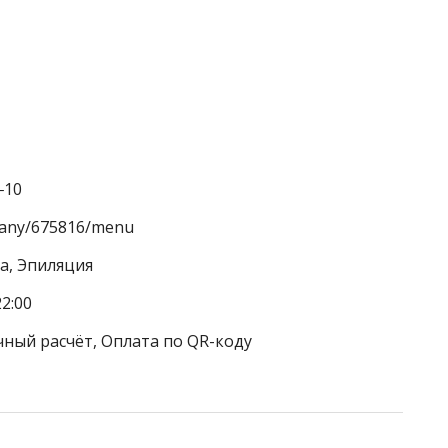
‒10
mpany/675816/menu
а, Эпиляция
2:00
чный расчёт, Оплата по QR-коду