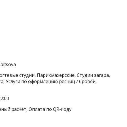
daltsova
огтевые студии, Парикмахерские, Студии загара,
та, Услуги по оформлению ресниц / бровей,
2:00
чный расчёт, Оплата по QR-коду