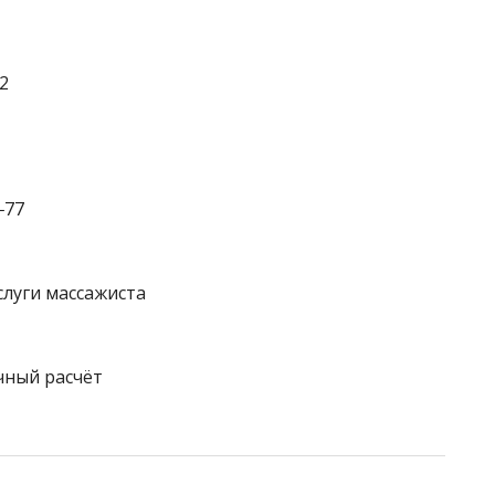
2
‒77
слуги массажиста
чный расчёт