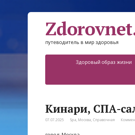
Zdorovnet
путеводитель в мир здоровья
Здоровый образ жизни
Кинари, СПА-са
07.07.2025
Spa
,
Москва
,
Справочная
Коммен
город: Москва