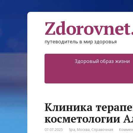
Zdorovnet
путеводитель в мир здоровья
Здоровый образ жизни
Клиника терапе
косметологии А
07.07.2025
Spa
,
Москва
,
Справочная
Коммен