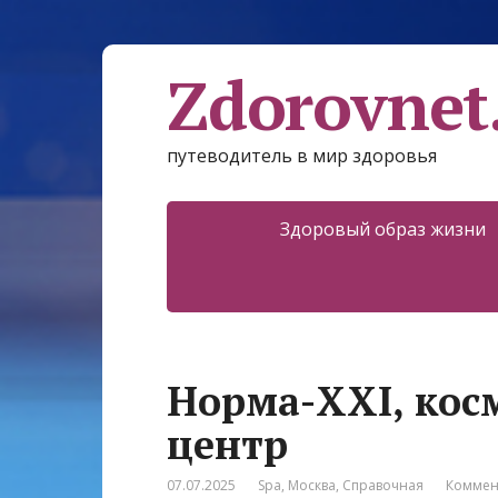
Zdorovnet
путеводитель в мир здоровья
Здоровый образ жизни
Норма-XXI, кос
центр
07.07.2025
Spa
,
Москва
,
Справочная
Коммен