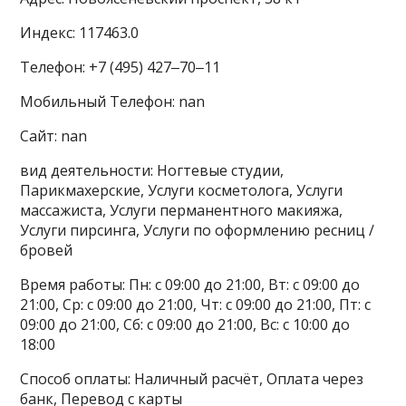
Индекс: 117463.0
Телефон: +7 (495) 427‒70‒11
Мобильный Телефон: nan
Сайт: nan
вид деятельности: Ногтевые студии,
Парикмахерские, Услуги косметолога, Услуги
массажиста, Услуги перманентного макияжа,
Услуги пирсинга, Услуги по оформлению ресниц /
бровей
Время работы: Пн: с 09:00 до 21:00, Вт: с 09:00 до
21:00, Ср: с 09:00 до 21:00, Чт: с 09:00 до 21:00, Пт: с
09:00 до 21:00, Сб: с 09:00 до 21:00, Вс: с 10:00 до
18:00
Способ оплаты: Наличный расчёт, Оплата через
банк, Перевод с карты