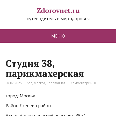
Zdorovnet.ru
путеводитель в мир здоровья
МЕНЮ
Студия 38,
парикмахерская
07.07.2025
Spa
,
Москва
,
Справочная
Комментарии: 0
город: Москва
Район: Ясенево район
Адрес: Новоясеневский проспект, 38 к1