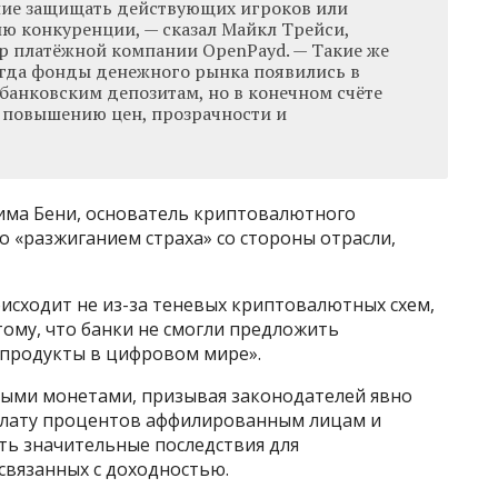
ние защищать действующих игроков или
ию конкуренции, — сказал Майкл Трейси,
 платёжной компании OpenPayd. — Такие же
огда фонды денежного рынка появились в
банковским депозитам, но в конечном счёте
 повышению цен, прозрачности и
има Бени, основатель криптовалютного
мо «разжиганием страха» со стороны отрасли,
оисходит не из-за теневых криптовалютных схем,
тому, что банки не смогли предложить
 продукты в цифровом мире».
ными монетами, призывая законодателей явно
плату процентов аффилированным лицам и
еть значительные последствия для
связанных с доходностью.