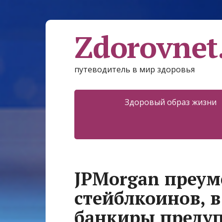
Zdorovnet
путеводитель в мир здоровья
Здоровый образ жизни
JPMorgan преум
стейблкоинов, в
банкиры предуп