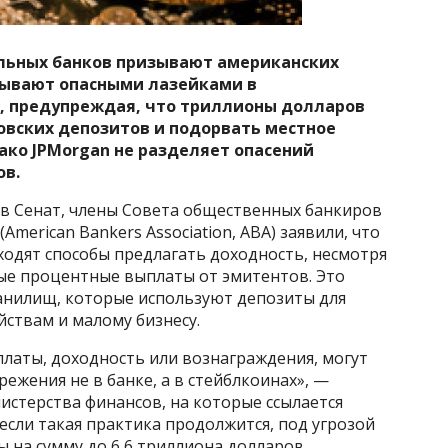
альных банков призывают американских
азывают опасными лазейками в
, предупреждая, что триллионы долларов
овских депозитов и подорвать местное
ако JPMorgan не разделяет опасений
ов.
 в Сенат, члены Совета общественных банкиров
merican Bankers Association, ABA) заявили, что
ходят способы предлагать доходность, несмотря
ые процентные выплаты от эмитентов. Это
ранилищ, которые используют депозиты для
ствам и малому бизнесу.
латы, доходность или вознаграждения, могут
ежения не в банке, а в стейблкоинах», —
истерства финансов, на которые ссылается
если такая практика продолжится, под угрозой
ы на сумму до 6,6 триллиона долларов.