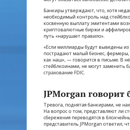
Банкиры утверждают, что, хотя неда
необходимый контроль над стейблко
косвенную выплату эмитентами воз
криптовалютные биржи и аффилирова
путь «нарушает правило».
«Если миллиарды будут выведены из
пострадают малый бизнес, фермеры, 
как наш», — говорится в письме. В н
стейблкоинами, не могут заменить б
страхование FDIC.
JPMorgan говорит 
Тревога, поднятая банкирами, не на
На вопрос о том, представляют ли с
сбережения переводятся в блокчейны
представитель JPMorgan ответил, чт