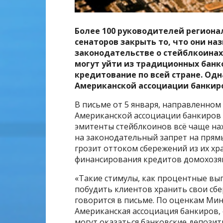
Более 100 руководителей регион
сенаторов закрыть то, что они н
законодательстве о стейблкоинах
могут уйти из традиционных банк
кредитование по всей стране.
Одн
Американской ассоциации банкир
В письме от 5 января, направленном
Американской ассоциации банкиров (A
эмитенты стейблкоинов всё чаще на
на законодательный запрет на прям
грозит оттоком сбережений из их х
финансирования кредитов домохозяй
«Такие стимулы, как процентные вып
побудить клиентов хранить свои сбер
говорится в письме. По оценкам Мин
Американская ассоциация банкиров, 
могут оказаться банковские депозит