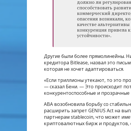
должно ли регулирова
способствовать развит
коммерческий директор
опасения возникали, к
качестве альтернативы 
конкуренция привела к
устойчивости».
Другие были более прямолинейны. Н
кредитора Bitlease, назвал это пись
которая не хочет адаптироваться.
«Если триллионы утекают, то это пр
— сказал Бени. — Это происходит по
конкурентоспособные и прозрачные
ABA возобновила борьбу со стабиль
расширить запрет GENIUS Act на вы
партнерам stablecoin, что может им
криптовалютных бирж и продуктов, 