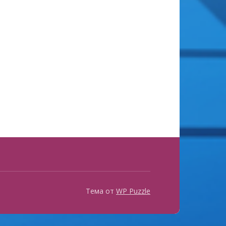
Тема от
WP Puzzle