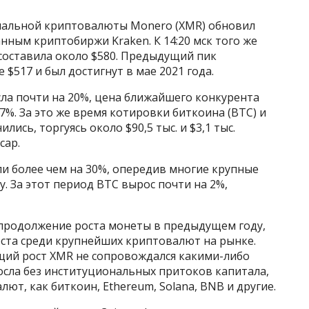
циальной криптовалюты Monero (XMR) обновил
анным криптобиржи Kraken. К 14:20 мск того же
составила около $580. Предыдущий пик
$517 и был достигнут в мае 2021 года.
ла почти на 20%, цена ближайшего конкурента
7%. За это же время котировки биткоина (BTC) и
лись, торгуясь около $90,5 тыс. и $3,1 тыс.
cap.
и более чем на 30%, опередив многие крупные
 За этот период BTC вырос почти на 2%,
 продолжение роста монеты в предыдущем году,
оста среди крупнейших криптовалют на рынке.
ущий рост XMR не сопровождался какими-либо
осла без институциональных притоков капитала,
лют, как биткоин, Ethereum, Solana, BNB и другие.