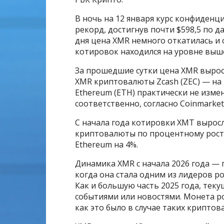
В ночь на 12 января курс конфиден
рекорд, достигнув почти $598,5 по д
дня цена XMR немного откатилась и 
котировок находился на уровне выше 
За прошедшие сутки цена XMR вырос
XMR криптовалюты Zcash (ZEC) — на 
Ethereum (ETH) практически не измени
соответственно, согласно Coinmarket
С начала года котировки XMT выросл
криптовалюты по процентному росту.
Ethereum на 4%.
Динамика XMR с начала 2026 года —
когда она стала одним из лидеров р
Как и большую часть 2025 года, тек
событиями или новостями. Монета р
как это было в случае таких криптова