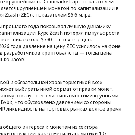
ге крупнейших на Coinmarketcap с показателем
вляется крупнейшей монетой по капитализации в
Zcash (ZEC) с показателем $6,6 млрд.
ы прошлого года показывал лучшую динамику,
капитализации. Курс Zcash потерял импульс роста
ьного пика около $730 — с тех пор цена
 2026 года давление на цену ZEC усилилось на фоне
нд разработчиков криптовалюты — тогда цена
ько часов.
вой и обязательной характеристикой всех
 может выбирать иной формат отправки монет.
ьному отказу от его листинга многими крупными
 Bybit, что обусловлено давлением со стороны
XMR ликвидность на торговых рынках долгое время
 общего интереса к монетам из сектора
ски регуляции, как отметили аналитики 10x