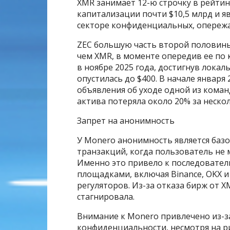
XMR занимает 12-ю строчку в рейтин
капитализации почти $10,5 млрд и я
секторе конфиденциальных, опережая 
ZEC большую часть второй половин
чем XMR, в моменте опередив ее по 
в ноябре 2025 года, достигнув локал
опустилась до $400. В начале января
объявления об уходе одной из кома
актива потеряла около 20% за нескол
Запрет на анонимность
У Monero анонимность является базо
транзакций, когда пользователь не
Именно это привело к последовател
площадками, включая Binance, OKX и
регуляторов. Из-за отказа бирж от 
стагнировала.
Внимание к Monero привлечено из-за
конфиденциальности, несмотря на ри