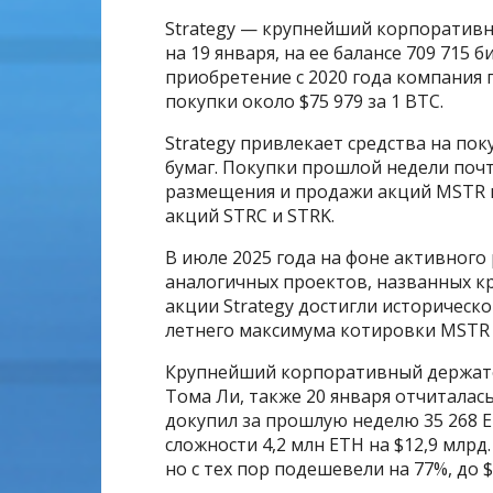
Strategy — крупнейший корпоратив
на 19 января, на ее балансе 709 715 
приобретение с 2020 года компания 
покупки около $75 979 за 1 BTC.
Strategy привлекает средства на п
бумаг. Покупки прошлой недели поч
размещения и продажи акций MSTR и
акций STRC и STRK.
В июле 2025 года на фоне активного
аналогичных проектов, названных кри
акции Strategy достигли историческ
летнего максимума котировки MSTR у
Крупнейший корпоративный держател
Тома Ли, также 20 января отчиталас
докупил за прошлую неделю 35 268 E
сложности 4,2 млн ETH на $12,9 млрд
но с тех пор подешевели на 77%, до $