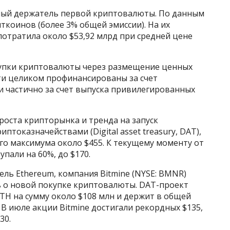
ный держатель первой криптовалюты. По данным
биткоинов (более 3% общей эмиссии). На их
потратила около $53,92 млрд при средней цене
окупки криптовалюты через размещение ценных
ти целиком профинансированы за счет
 частично за счет выпуска привилегированных
 роста крипторынка и тренда на запуск
птоказначействами (Digital asset treasury, DAT),
ого максимума около $455. К текущему моменту от
пали на 60%, до $170.
ь Ethereum, компания Bitmine (NYSE: BMNR)
ь о новой покупке криптовалюты. DAT-проект
TH на сумму около $108 млн и держит в общей
. В июле акции Bitmine достигали рекордных $135,
30.