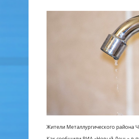
Жители Металлургического района Ч
Как сообщили РИА
«Новый День»
в п