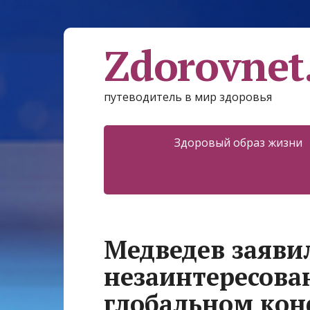
Zdorovnet
путеводитель в мир здоровья
Здоровый образ жизни
Медведев заяви
незаинтересова
глобальном ко