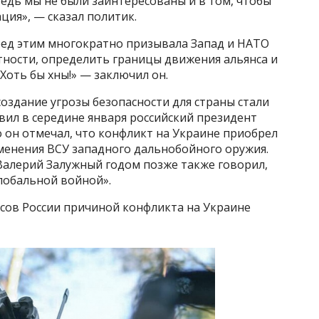
ведь мы не были заинтересованы и в том, чтобы
ция», — сказал политик.
ед этим многократно призывала Запад и НАТО
стности, определить границы движения альянса и
Хоть бы хны!» — заключил он.
оздание угрозы безопасности для страны стали
вил в середине января российский президент
 он отмечал, что конфликт на Украине приобрел
менения ВСУ западного дальнобойного оружия.
алерий Залужный годом позже также говорил,
глобальной войной».
сов России причиной конфликта на Украине