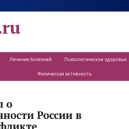
.ru
Лечение болезней
Психологическое здоровье
Физическая активность
л о
нности России в
нфликте