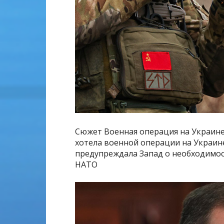
Сюжет Военная операция на Украине 
хотела военной операции на Украине
предупреждала Запад о необходимос
НАТО