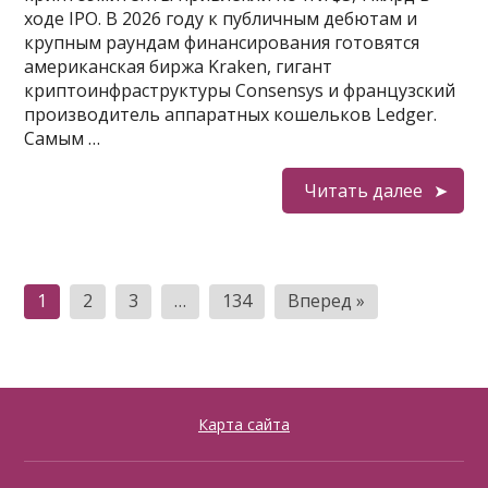
ходе IPO. В 2026 году к публичным дебютам и
крупным раундам финансирования готовятся
американская биржа Kraken, гигант
криптоинфраструктуры Consensys и французский
производитель аппаратных кошельков Ledger.
Самым …
Читать далее
Пагинация
1
2
3
…
134
Вперед »
записей
Карта сайта