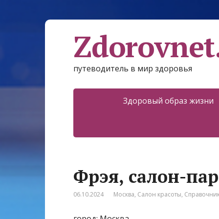
Zdorovnet
путеводитель в мир здоровья
Здоровый образ жизни
Фрэя, салон-па
06.10.2024
Москва
,
Салон красоты
,
Справочни
город: Москва