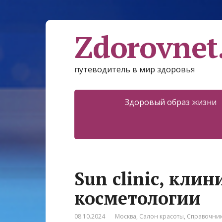
Zdorovnet
путеводитель в мир здоровья
Здоровый образ жизни
Sun clinic, кли
косметологии
08.10.2024
Москва
,
Салон красоты
,
Справочни