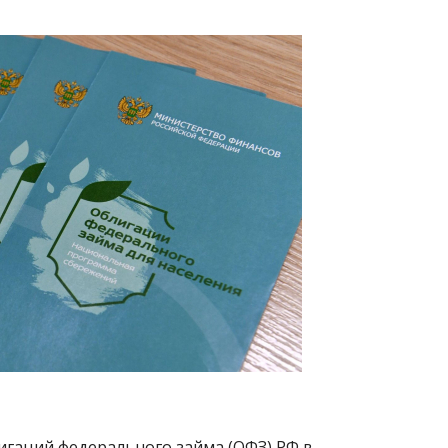
игаций федерального займа (ОФЗ) РФ в