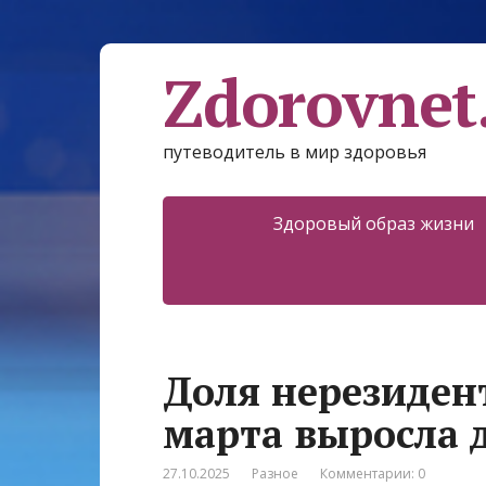
Zdorovnet
путеводитель в мир здоровья
Здоровый образ жизни
Доля нерезиден
марта выросла 
27.10.2025
Разное
Комментарии: 0