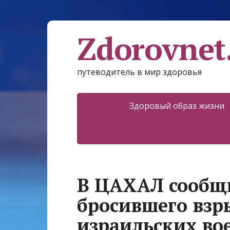
Zdorovnet
путеводитель в мир здоровья
Здоровый образ жизни
В ЦАХАЛ сообщ
бросившего взр
израильских во