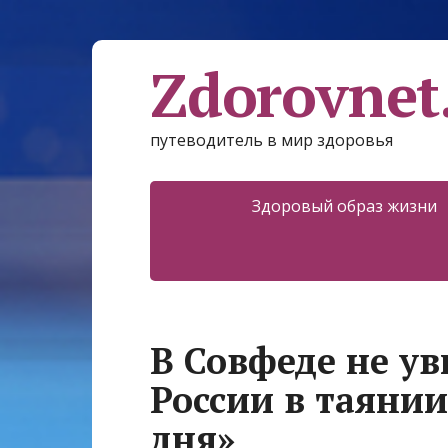
Zdorovnet
путеводитель в мир здоровья
Здоровый образ жизни
В Совфеде не ув
России в таянии
дня»