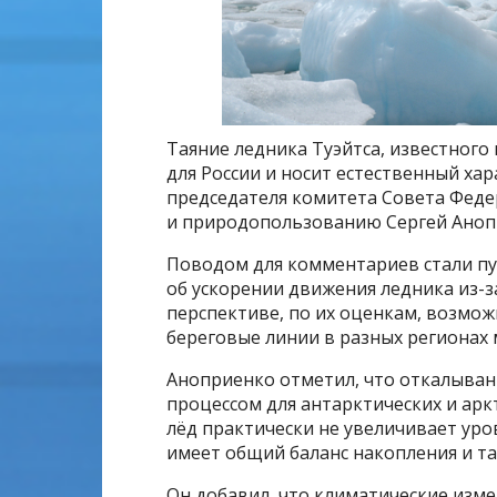
Таяние ледника Туэйтса, известного 
для России и носит естественный ха
председателя комитета Совета Фед
и природопользованию Сергей Аноп
Поводом для комментариев стали пу
об ускорении движения ледника из-з
перспективе, по их оценкам, возмо
береговые линии в разных регионах 
Аноприенко отметил, что откалыван
процессом для антарктических и арк
лёд практически не увеличивает уро
имеет общий баланс накопления и та
Он добавил, что климатические изме