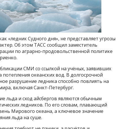
как «ледник Судного дня», не представляет угрозы
рактер. Об этом ТАСС сообщил заместитель
ерации по аграрно-продовольственной политике
риенко.
бликации СМИ со ссылкой на учёных, заявивших
а потепления океанских вод. В долгосрочной
жное разрушение ледника способно повлиять на
мира, включая Санкт-Петербург.
ие льда и сход айсбергов являются обычным
тических ледников. По его словам, плавающий
вень Мирового океана, а ключевое значение
яния льда на суше.
нения требуют не паники, а расчётов и