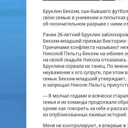
Бруклин Бекхэм, сын бывшего футбол
свою семью в унижении и попытках р
об окончательном разрыве с ними о
Ранее 26‑летний Бруклин заблокирова
Бекхэм‑младший призвал Викторию и
Причинами конфликта называют неж
Николой Пельтц‑Бекхэм на юбилее эк
на своей свадьбе Никола отказалась о
Бруклина сорвала их танец. По мнен
неуважение к его супруге, при этом
семьи. Бекхэм‑младший утверждает, 
и запрещал Николе Пельтц присутст
— Я молчал годами и всячески старал
семья и их команда продолжали обра
кроме как говорить за себя и расск
из опубликованных лживых историй. Я
Меня не контролируют, я впервые в