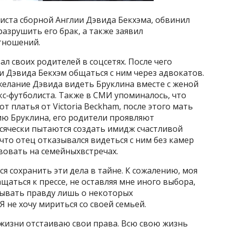
иста сборной Англии Дэвида Бекхэма, обвинил
азрушить его брак, а также заявил
тношений.
л своих родителей в соцсетях. После чего
 Дэвида Бекхэм общаться с ним через адвокатов.
елание Дэвида видеть Бруклина вместе с женой
с‑футболиста. Также в СМИ упоминалось, что
т платья от Victoria Beckham, после этого мать
ию Бруклина, его родители проявляют
 всячески пытаются создать имидж счастливой
что отец отказывался видеться с ним без камер
вовать на семейныхвстречах.
ся сохранить эти дела в тайне. К сожалению, моя
щаться к прессе, не оставляя мне иного выбора,
азывать правду лишь о некоторых
 не хочу мириться со своей семьей.
 жизни отстаиваю свои права. Всю свою жизнь