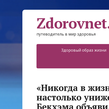
Zdorovnet
путеводитель в мир здоровья
Здоровый образ жизни
«Никогда в жизн
настолько униж
Бекхэма объяви