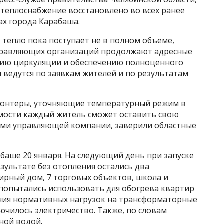
 теплоснабжение восстановлено во всех ранее
х города Карабаша.
 тепло пока поступает не в полном объеме,
правляющих организаций продолжают адресные
нию циркуляции и обеспечению полноценного
ы ведутся по заявкам жителей и по результатам
лонтеры, уточняющие температурный режим в
имости каждый житель сможет оставить свою
лами управляющей компании, заверили областные
баше 20 января. На следующий день при запуске
зультате без отопления остались два
ирный дом, 7 торговых объектов, школа и
и попытались использовать для обогрева квартир
ния нормативных нагрузок на трансформаторные
ючилось электричество. Также, по словам
ной водой.