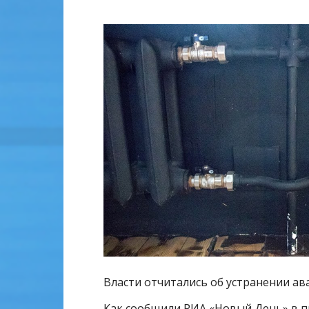
Власти отчитались об устранении ав
Как сообщили РИА
«Новый День»
в п