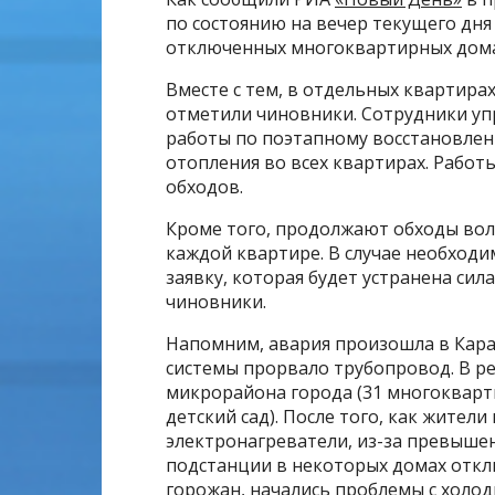
по состоянию на вечер текущего дня
отключенных многоквартирных дома
Вместе с тем, в отдельных квартирах
отметили чиновники. Сотрудники у
работы по поэтапному восстановле
отопления во всех квартирах. Работ
обходов.
Кроме того, продолжают обходы во
каждой квартире. В случае необход
заявку, которая будет устранена си
чиновники.
Напомним, авария произошла в Кара
системы прорвало трубопровод. В ре
микрорайона города (31 многокварт
детский сад). После того, как жител
электронагреватели, из-за превыше
подстанции в некоторых домах откл
горожан, начались проблемы с холод