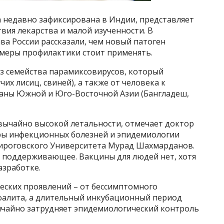
а недавно зафиксирована в Индии, представляет
вия лекарства и малой изученности. В
а России рассказали, чем новый патоген
 меры профилактики стоит применять.
из семейства парамиксовирусов, который
их лисиц, свиней), а также от человека к
траны Южной и Юго-Восточной Азии (Бангладеш,
звычайно высокой летальности, отмечает доктор
ры инфекционных болезней и эпидемиологии
ироговского Университета Мурад Шахмарданов.
 поддерживающее. Вакцины для людей нет, хотя
азработке.
еских проявлений – от бессимптомного
фалита, а длительный инкубационный период
вычайно затрудняет эпидемиологический контроль