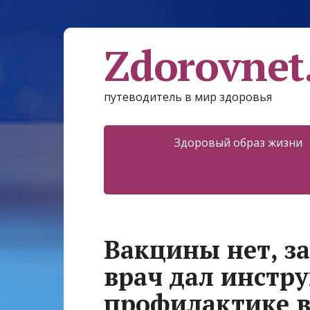
Zdorovnet
путеводитель в мир здоровья
Здоровый образ жизни
Вакцины нет, за
врач дал инстр
профилактике в