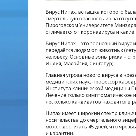
Вирус Нипах, вспышка которого был
смертельную опасность из-за отсутст
Пироговском Университете Минздрав
отличается от коронавируса и какие
Вирус Нипах – это зоонозный вирус 
передаётся людям от животных (летуч
человеку. Основные зоны риска – с
Индия, Малайзия, Сингапур).
Главная угроза нового вируса в чре
медицинских наук, профессор кафед
Института клинической медицины П
Лечение только симптоматическое и
несколько кандидатов находятся в р
Нипах имеет широкий спектр клинич
носительства до смертельного энце
может достигать 45 дней, что чрез
и карантин.